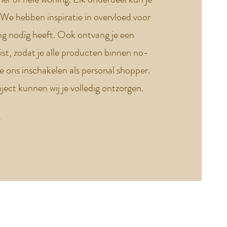
 We hebben inspiratie in overvloed voor
ng nodig heeft. Ook ontvang je een
ist, zodat je alle producten binnen no-
je ons inschakelen als personal shopper.
ject kunnen wij je volledig ontzorgen.