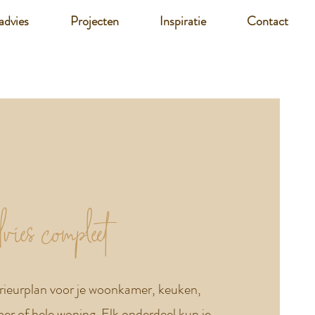
advies
Projecten
Inspiratie
Contact
vies compleet
rieurplan voor je woonkamer, keuken,
er of hele woning. Elk onderdeel kun je